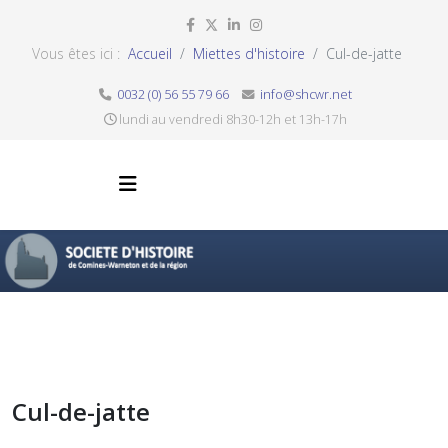
Vous êtes ici :
Accueil
Miettes d'histoire
Cul-de-jatte
0032 (0) 56 55 79 66
info@shcwr.net
lundi au vendredi 8h30-12h et 13h-17h
Cul-de-jatte