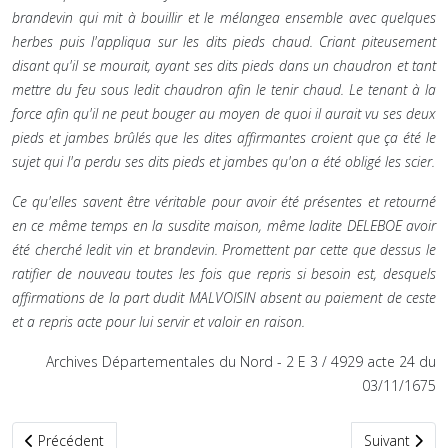
brandevin qui mit à bouillir et le mélangea ensemble avec quelques
herbes puis l'appliqua sur les dits pieds chaud. Criant piteusement
disant qu'il se mourait, ayant ses dits pieds dans un chaudron et tant
mettre du feu sous ledit chaudron afin le tenir chaud. Le tenant à la
force afin qu'il ne peut bouger au moyen de quoi il aurait vu ses deux
pieds et jambes brûlés que les dites affirmantes croient que ça été le
sujet qui l'a perdu ses dits pieds et jambes qu'on a été obligé les scier.
Ce qu'elles savent être véritable pour avoir été présentes et retourné
en ce même temps en la susdite maison, même ladite DELEBOE avoir
été cherché ledit vin et brandevin. Promettent par cette que dessus le
ratifier de nouveau toutes les fois que repris si besoin est, desquels
affirmations de la part dudit MALVOISIN absent au paiement de ceste
et a repris acte pour lui servir et valoir en raison.
Archives Départementales du Nord - 2 E 3 / 4929 acte 24 du
03/11/1675
Article précédent : Pauvres déménageant
Article suivan
Précédent
Suivant