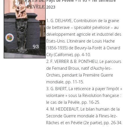
Pays de Pévèle – n°93 – 1er semestre
2023
1. G. DELHAYE, Contribution de la graine
de betterave – spécialité pévéloise – au
développement agricole et industriel des
États-Unis. L’itinéraire de Louis Hache
(1856-1935) de Beuvry-la-Forêt à Oxnard
City (Californie), pp. 4-10.
2. F. VERRIER & B. PONTHIEU, Le parcours
de Fernand Broux, natif d’Auchy-les-
Orchies, pendant la Première Guerre
mondiale, pp. 11-15.
3. G. BAERT, La réticence à payer l’impôt «
volontaire » sous la Révolution française :
le cas de la Pévèle, pp. 16-25.
4. M. HEDDEBAUT, Le bilan humain de la
Seconde Guerre mondiale à Flines-lez-
Râches et en Pévèle (2e partie), pp. 26-34.