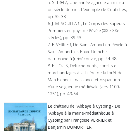
5. S. TRELA, Une année agricole au milieu
du siècle dernier. L’exemple de Coutiches,
pp. 35-38.
6. J.-M. SOUILLART, Le Corps des Sapeurs-
Pompiers en pays de Pévèle (XIXe-XXe
siècles), pp. 39-43.
7. F. VERRIER, De Saint-Amand-en-Pévèle à
Saint-Amand-les-Eaux. Un riche
patrimoine à (re)découvrir, pp. 44-48.
8. E. LOUIS, Défrichements, conflits et
marchandages à la lisière de la forêt de
Marchiennes : naissance et disparition
d’une seigneurie médiévale (vers 1100-
1251), pp. 49-54.
Le château de l’Abbaye à Cysoing - De
l’Abbaye à la mairie-médiathèque à
Cysoing par Françoise VERRIER et
Benjamin DUMORTIER