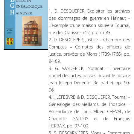
1. D. DESQUEPER, Exploiter les archives
des dommages de guerre en Hainaut –
L’exemple d’une maison située à Tournai,
rue des Clarisses n°2, pp. 75-83.
2. D. DESQUEPER, Justice – Chambre des
Comptes – Comptes des officiers de
justice, prévôts de Mons (1739-1768), pp.
84-89.
3. G. VANDERICK, Notariat – Inventaire
partiel des actes passés devant le notaire
Jean Joseph Deneulin (3e partie), pp. 90-
96.
4. J. LEFEBVRE & D. DESQUEPER, Tournai –
Généalogie des vieillards de l’hospice –
Ascendance de Louis Albert CHEVAL, de
Charlotte GAUDRY et de François
HERBAIX, pp. 97-100.
5. S. DESCARNIERES, Mons – Formotures