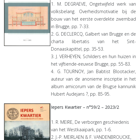
1. M. DEGRAEVE, Ongetwijfeld werk van
volksbelang. Overheidsmotivatie bij de
bouw van het eerste overdekte zwembad
in Brugge, pp. 7-33.
2. G. DECLERCQ, Galbert van Brugge en de
charta libertatis van het Sint-
Donaaskapittel, pp. 35-53.
3. J. VERHEYEN, Schilders en hun huizen in
het vijftiende-eeuwse Brugge, pp. 55-83.
4. G. TOURNOY, Jan Babtist Blootacker,
auteur van de anonieme inscriptie in het
album amicorum van de Brugse kannunik
Hubert Audejans ?, pp. 85-95.
Iepers Kwartier – n°59/2 – 2023/2
1. R. MEIRE, De verborgen geschiedenis
van het Westkaaipark, pp. 1-6.
2. J.-P. MEIRLAEN & F. VANDENBROUCKE,