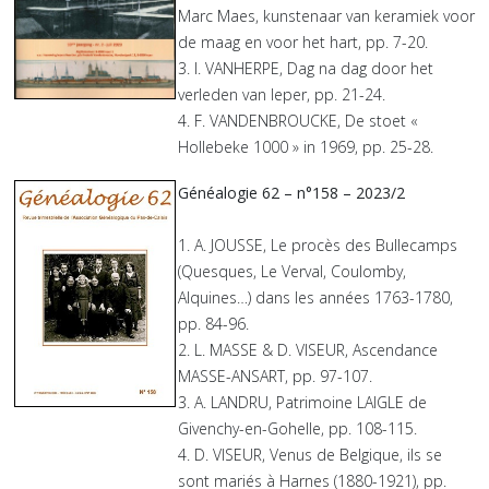
Marc Maes, kunstenaar van keramiek voor
de maag en voor het hart, pp. 7-20.
3. I. VANHERPE, Dag na dag door het
verleden van Ieper, pp. 21-24.
4. F. VANDENBROUCKE, De stoet «
Hollebeke 1000 » in 1969, pp. 25-28.
Généalogie 62 – n°158 – 2023/2
1. A. JOUSSE, Le procès des Bullecamps
(Quesques, Le Verval, Coulomby,
Alquines…) dans les années 1763-1780,
pp. 84-96.
2. L. MASSE & D. VISEUR, Ascendance
MASSE-ANSART, pp. 97-107.
3. A. LANDRU, Patrimoine LAIGLE de
Givenchy-en-Gohelle, pp. 108-115.
4. D. VISEUR, Venus de Belgique, ils se
sont mariés à Harnes (1880-1921), pp.