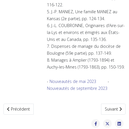
116-122.
5. J.-P. MANIEZ, Une famille MANIEZ au
Kansas (2e partie), pp. 124-134.
6. J.-L. COUBRONNE, Originaires d’Aire-sur-
la-Lys et environs et émigrés aux États-
Unis et au Canada, pp. 135-136.
7. Dispenses de mariage du diocèse de
Boulogne (59e partie), pp. 137-149.
8. Mariages à Amplier (1793-1894) et
Auchy-les-Mines (1793-1863), pp. 150-159.
-
Nouveautés de mai 2023
-
Nouveautés de septembre 2023
Article précédent : Nouveautés mai 2023
Article suiv
Précédent
Suivant