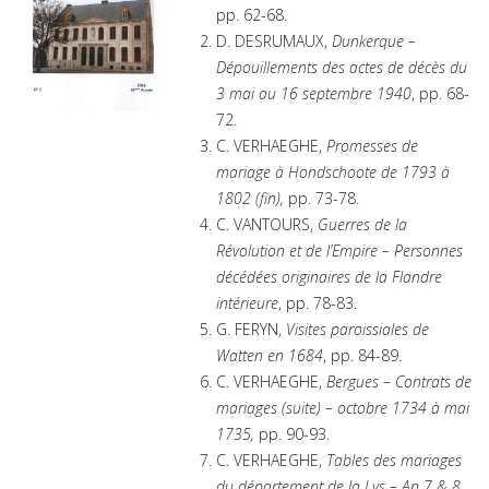
pp. 62-68.
D. DESRUMAUX,
Dunkerque –
Dépouillements des actes de décès du
3 mai au 16 septembre 1940
, pp. 68-
72.
C. VERHAEGHE,
Promesses de
mariage à Hondschoote de 1793 à
1802 (fin),
pp. 73-78.
C. VANTOURS,
Guerres de la
Révolution et de l’Empire – Personnes
décédées originaires de la Flandre
intérieure
, pp. 78-83.
G. FERYN,
Visites paroissiales de
Watten en 1684
, pp. 84-89.
C. VERHAEGHE,
Bergues – Contrats de
mariages (suite) – octobre 1734 à mai
1735,
pp. 90-93.
C. VERHAEGHE,
Tables des mariages
du département de la Lys – An 7 & 8