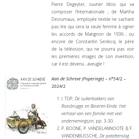
Pierre Degeyter, ouvrier lillois qui va
composer l’Internationale ; de Martha
Desrumaux, employée textile ne sachant
pas lire qui sera la seule femme à signer
les accords de Matignon de 1936 ; ou
encore de Constantin Senlecq, le père
de la télévision, qui ne pourra pas voir
les premières images de son invention,
car il est devenu…aveugle !
Aan de Schreve (Poperinge)
– n°54/2 –
2024/2
I. TOP,
De suikerbakkers van
Roesbrugge en Beveren-Einde. Het
verhaal van een familie met veel
ondernemingszin
, pp. 3-30.
P. BOONE, P. VANDELANNOOTE & F.
VANDENBUSSCHE,
De patattenslag :