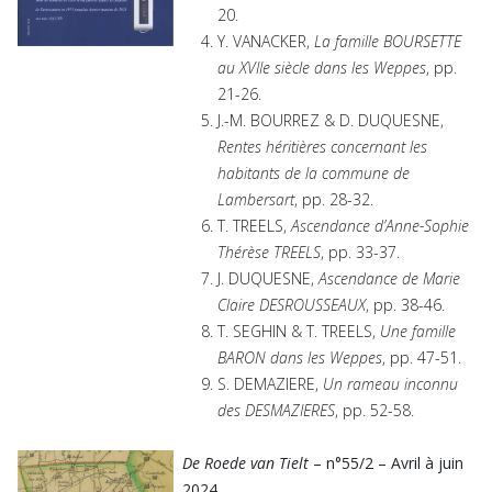
20.
Y. VANACKER,
La famille BOURSETTE
au XVIIe siècle dans les Weppes
, pp.
21-26.
J.-M. BOURREZ & D. DUQUESNE,
Rentes héritières concernant les
habitants de la commune de
Lambersart
, pp. 28-32.
T. TREELS,
Ascendance d’Anne-Sophie
Thérèse TREELS
, pp. 33-37.
J. DUQUESNE,
Ascendance de Marie
Claire DESROUSSEAUX
, pp. 38-46.
T. SEGHIN & T. TREELS,
Une famille
BARON dans les Weppes
, pp. 47-51.
S. DEMAZIERE,
Un rameau inconnu
des DESMAZIERES
, pp. 52-58.
De Roede van Tielt
– n°55/2 – Avril à juin
2024