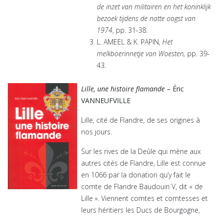
de inzet van militairen en het koninklijk
bezoek tijdens de natte oogst van
1974
, pp. 31-38.
L. AMEEL & K. PAPIN,
Het
melkboerinnetje van Woesten,
pp. 39-
43.
Lille, une histoire flamande
– Éric
VANNEUFVILLE
Lille, cité de Flandre, de ses origines à
nos jours.
Sur les rives de la Deûle qui mène aux
autres cités de Flandre, Lille est connue
en 1066 par la donation qu’y fait le
comte de Flandre Baudouin V, dit « de
Lille ». Viennent comtes et comtesses et
leurs héritiers les Ducs de Bourgogne,