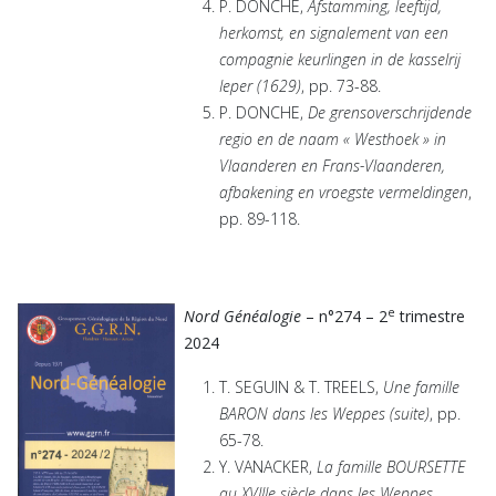
P. DONCHE,
Afstamming, leeftijd,
herkomst, en signalement van een
compagnie keurlingen in de kasselrij
Ieper (1629)
, pp. 73-88.
P. DONCHE,
De grensoverschrijdende
regio en de naam « Westhoek » in
Vlaanderen en Frans-Vlaanderen,
afbakening en vroegste vermeldingen
,
pp. 89-118.
e
Nord Généalogie
– n°274 – 2
trimestre
2024
T. SEGUIN & T. TREELS,
Une famille
BARON dans les Weppes (suite)
, pp.
65-78.
Y. VANACKER,
La famille BOURSETTE
au XVIIIe siècle dans les Weppes