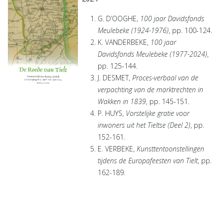
G. D’OOGHE,
100 jaar Davidsfonds
Meulebeke (1924-1976)
, pp. 100-124.
K. VANDERBEKE,
100 jaar
Davidsfonds Meulebeke (1977-2024)
,
pp. 125-144.
J. DESMET,
Proces-verbaal van de
verpachting van de marktrechten in
Wakken in 1839
, pp. 145-151.
P. HUYS,
Vorstelijke gratie voor
inwoners uit het Tieltse (Deel 2)
, pp.
152-161.
E. VERBEKE,
Kunsttentoonstellingen
tijdens de Europafeesten van Tielt
, pp.
162-189.