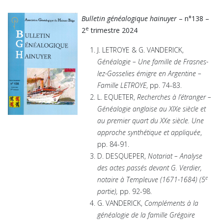
Bulletin généalogique hainuyer
– n°138 –
e
2
trimestre 2024
J. LETROYE & G. VANDERICK,
Généalogie – Une famille de Frasnes-
lez-Gosselies émigre en Argentine –
Famille LETROYE
, pp. 74-83.
L. EQUETER,
Recherches à l’étranger –
Généalogie anglaise au XIXe siècle et
au premier quart du XXe siècle. Une
approche synthétique et appliquée
,
pp. 84-91.
D. DESQUEPER,
Notariat – Analyse
des actes passés devant G. Verdier,
e
notaire à Templeuve (1671-1684) (5
partie),
pp. 92-98.
G. VANDERICK,
Compléments à la
généalogie de la famille Grégoire