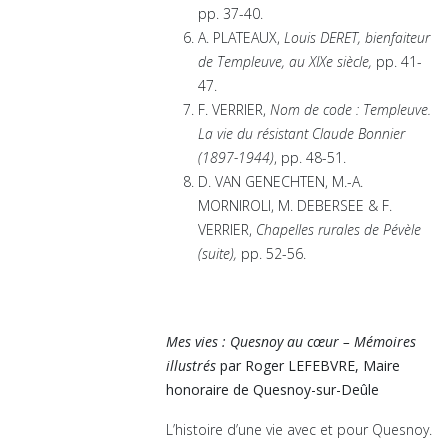
pp. 37-40.
A. PLATEAUX,
Louis DERET, bienfaiteur
de Templeuve, au XIXe siècle,
pp. 41-
47.
F. VERRIER,
Nom de code : Templeuve.
La vie du résistant Claude Bonnier
(1897-1944)
, pp. 48-51.
D. VAN GENECHTEN, M.-A.
MORNIROLI, M. DEBERSEE & F.
VERRIER,
Chapelles rurales de Pévèle
(suite),
pp. 52-56.
Mes vies : Quesnoy au cœur – Mémoires
illustrés
par Roger LEFEBVRE, Maire
honoraire de Quesnoy-sur-Deûle
L’histoire d’une vie avec et pour Quesnoy.