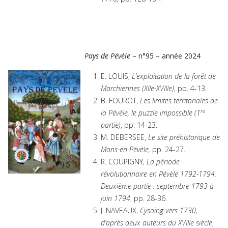
Pays de Pévèle
– n°95 – année 2024
E. LOUIS,
L’exploitation de la forêt de
Marchiennes (XIIe-XVIIIe)
, pp. 4-13.
B. FOUROT,
Les limites territoriales de
re
la Pévèle, le puzzle impossible (1
partie)
, pp. 14-23.
M. DEBERSEE,
Le site préhistorique de
Mons-en-Pévèle,
pp. 24-27.
R. COUPIGNY,
La période
révolutionnaire en Pévèle 1792-1794.
Deuxième partie : septembre 1793 à
juin 1794
, pp. 28-36.
J. NAVEAUX,
Cysoing vers 1730,
d’après deux auteurs du XVIIIe siècle
,