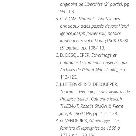
e
originaire de Liberchies (2
partie)
, pp.
99-108.
C. ADAM,
Notariat – Analyse des
principaux actes passés devant Henri
Ignace Joseph Jouveneau, notaire
impérial et royal à Dour (1808-1828)
e
(5
partie)
, pp. 108-113.
D. DESQUEPER,
Echevinage et
notariat – Testaments conservés aux
Archives de l’Etat à Mons (suite),
pp.
113-120.
J. LEFEBVRE & D. DESQUEPER,
Tournai – Généalogie des vieillards de
l’hospice (suite) : Catherine Joseph
THIEBAUT, Rosalie SIMON & Pierre
Joseph LAGACHE
, pp. 121-128.
G. VANDERICK,
Généalogie – Les
fermiers d’Heppignies de 1565 à
1776,
pp. 128-134.