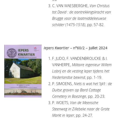
C. VAN WAESBERGHE,
Van Christus
tot David : de aantrekkingskracht van
Brugge voor de laatmiddeleeuwse
schilder (1475-1518)
, pp. 57-82.
Iepers Kwartier
– n°60/2 – Juillet 2024
F. JUDO, F. VANDENBROUCKE & I.
VANHERPE,
Militaire ingenieur Willem
Lobrij en de vesting Ieper tijdens het
Nederlandse bewind
, pp. 1-19.
P. SIMOENS,
Niets is wat het ‘lijk’t : de
Duitse graven op Bard Cottage
Cemetery in Boezinge
, pp. 20-23.
P. WOETS,
Van de Meensche
Steenweg in Zillebeke naar de Grote
Markt in Ieper
, pp. 24-27.