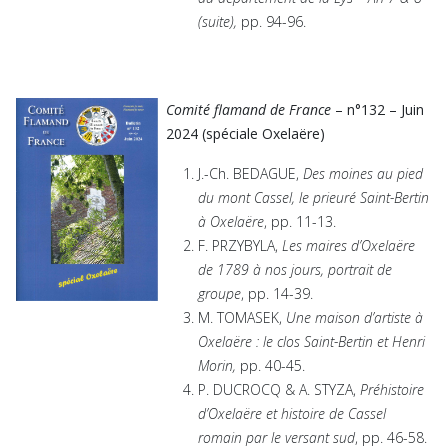
(suite),
pp. 94-96.
Comité flamand de France
– n°132 – Juin
2024 (spéciale Oxelaëre)
J.-Ch. BEDAGUE,
Des moines au pied
du mont Cassel, le prieuré Saint-Bertin
à Oxelaëre
, pp. 11-13.
F. PRZYBYLA,
Les maires d’Oxelaëre
de 1789 à nos jours, portrait de
groupe
, pp. 14-39.
M. TOMASEK,
Une maison d’artiste à
Oxelaëre : le clos Saint-Bertin et Henri
Morin,
pp. 40-45.
P. DUCROCQ & A. STYZA,
Préhistoire
d’Oxelaëre et histoire de Cassel
romain par le versant sud
, pp. 46-58.