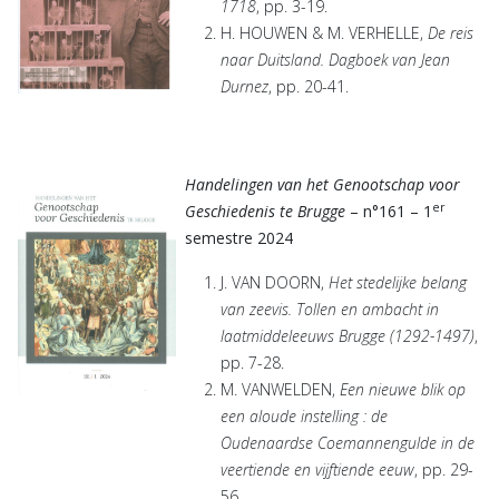
1718
, pp. 3-19.
H. HOUWEN & M. VERHELLE,
De reis
naar Duitsland. Dagboek van Jean
Durnez
, pp. 20-41.
Handelingen van het Genootschap voor
er
Geschiedenis te Brugge
– n°161 – 1
semestre 2024
J. VAN DOORN,
Het stedelijke belang
van zeevis. Tollen en ambacht in
laatmiddeleeuws Brugge (1292-1497)
,
pp. 7-28.
M. VANWELDEN,
Een nieuwe blik op
een aloude instelling : de
Oudenaardse Coemannengulde in de
veertiende en vijftiende eeuw
, pp. 29-
56.