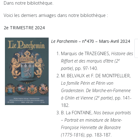
Dans notre bibliothèque.
Voici les derniers arrivages dans notre bibliothèque :
2e TRIMESTRE 2024
Le Parchemin
– n°470 – Mars-Avril 2024
Marquis de TRAZEGNIES,
Histoire des
e
Rifflart et des marquis d’Ittre (2
partie)
, pp. 97-140.
M. BELVAUX et F. DE MONTPELLIER,
La famille Périn et Périn von
Gradenstein. De Marche-en-Famenne
e
à Ghlin et Vienne (2
partie)
, pp. 141-
182.
B. La FONTAINE,
Nos beaux portraits
– Portrait en miniature de Marie-
Françoise Henriette de Banastre
(1775-1816)
, pp. 183-187.