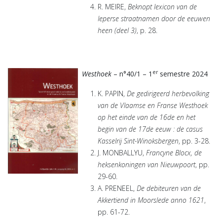
R. MEIRE,
Beknopt lexicon van de
Ieperse straatnamen door de eeuwen
heen (deel 3)
, p. 28.
er
Westhoek
– n°40/1 – 1
semestre 2024
K. PAPIN,
De gedirigeerd herbevolking
van de Vlaamse en Franse Westhoek
op het einde van de 16de en het
begin van de 17de eeuw : de casus
Kasselrij Sint-Winoksbergen
, pp. 3-28.
J. MONBALLYU,
Francyne Blocx, de
heksenkoningen van Nieuwpoort
, pp.
29-60.
A. PRENEEL,
De debiteuren van de
Akkertiend in Moorslede anno 1621
,
pp. 61-72.