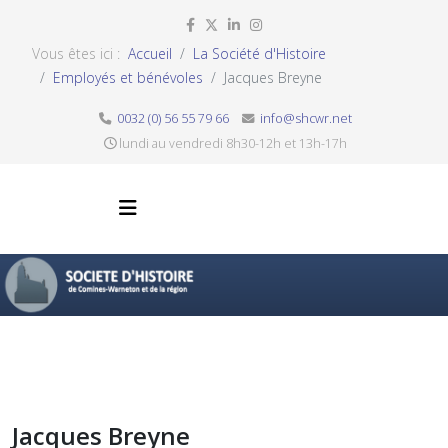
Vous êtes ici :
Accueil
La Société d'Histoire
Employés et bénévoles
Jacques Breyne
0032 (0) 56 55 79 66
info@shcwr.net
lundi au vendredi 8h30-12h et 13h-17h
Jacques Breyne