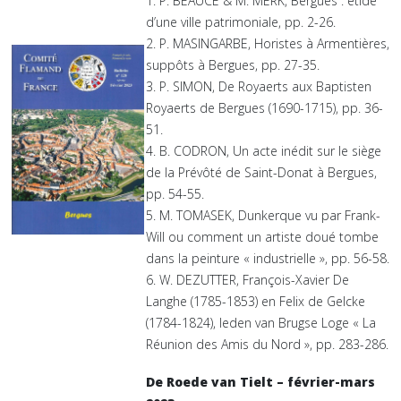
1. P. BEAUCÉ & M. MERK, Bergues : étide
d’une ville patrimoniale, pp. 2-26.
2. P. MASINGARBE, Horistes à Armentières,
suppôts à Bergues, pp. 27-35.
3. P. SIMON, De Royaerts aux Baptisten
Royaerts de Bergues (1690-1715), pp. 36-
51.
4. B. CODRON, Un acte inédit sur le siège
de la Prévôté de Saint-Donat à Bergues,
pp. 54-55.
5. M. TOMASEK, Dunkerque vu par Frank-
Will ou comment un artiste doué tombe
dans la peinture « industrielle », pp. 56-58.
6. W. DEZUTTER, François-Xavier De
Langhe (1785-1853) en Felix de Gelcke
(1784-1824), leden van Brugse Loge « La
Réunion des Amis du Nord », pp. 283-286.
De Roede van Tielt – février-mars