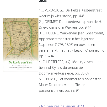
2023
1. J. VERBRUGGE, De Tieltse Kasteelstraat,
waar mijn wieg stond, pp. 4-8.
2. J. DESMET, De broederschap van de H.
Drievuldigheid in Wakken, pp. 9-14.
3. C. FOLENS, Wakkenaar Jean Gheerbrant,
opperwachtmeester in het leger van
Napoleon (1798-1808) en bovendien
vereremerkt met het « Légion d’honneur »,
pp. 15-34.
4. C. HERTELEER, « Quiévrain, zeven uur en
tien » of Cyriels duivenpassie in
Doomkerke-Ruiselede, pp. 35-37.
5. P. BUYSE, Het voormalige slotklooster
Mater Dolorosa van de Tieltse
passionistinnen, pp. 38-94.
-
Nouveautés de janvier 2023
-